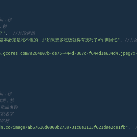
时间，秒
，秒
？"
,  
//片段标题
饭基本必定是吃不饱的，那如果想多吃饭就得有技巧了#军训回忆"
, 
//片
e.gcores.com/a204807b-de75-444d-807c-f644d1e634d4.jpeg?x
时间，秒
时间，秒
/歌曲名称
术家名字
辑名称
dn.co/image/ab67616d0000b2739731c8e1113f621dae2ce1fb"
,  