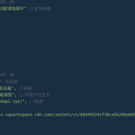
时间，秒
转眼满地落叶"
//章节标题
时间，秒
间，非必要
架品鉴"
, 
//标题
观感受"
, 
//详细介绍文字
odapi.xyz/"
, 
//链接
es.squarespace-cdn.com/content/v1/604459241f30ca56280a68