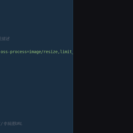
段描述
-oss-process=image/resize,limit_1,m_lfit,w_1000,h_1000/q
//专辑图URL