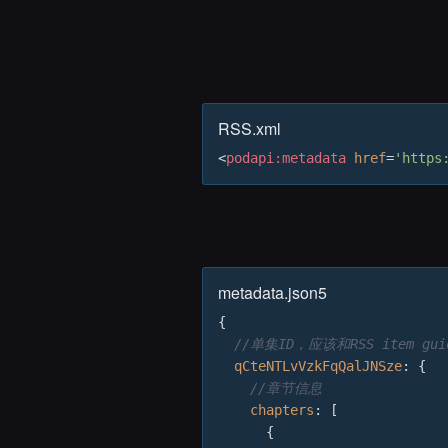
RSS.xml
<
podapi:metadata
href
=
'https
metadata.json5
{

//单集ID，应该和RSS item g
qCteNTLvVzkFqQalJNSze
: {

//章节信息
chapters
: [

      {
