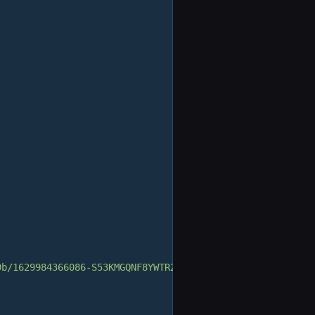
9b/1629984366086-S53KMGQNF8YWTR2EMYTH/02_General_01.jpg?