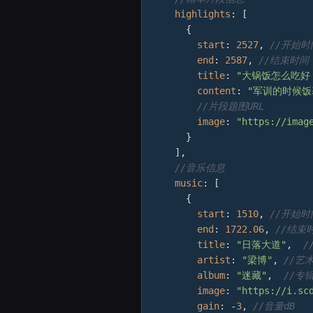
highlights
: [

      {

start
: 
2527
, 
//开始
end
: 
2587
, 
//结束时间
title
: 
"大锅饭怎么吃好
content
: 
"军训的时候
//片段题图URL
image
: 
"https://imag
      }

    ],

//音乐信息
music
: [

      {

start
: 
1510
, 
//开始
end
: 
1722.06
, 
//结束
title
: 
"日落大道"
,  
/
artist
: 
"梁博"
, 
//艺
album
: 
"迷藏"
,  
//专
image
: 
"https://i.sc
gain
: -
3
, 
//音量dB