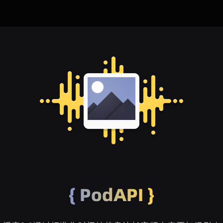
{ PodAPI }