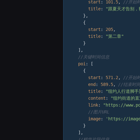
start
: 
101.5
, 
//开始
title
: 
"跟夏天才告别，
      },

      {

start
: 
205
,

title
: 
"第二章"
      }

    ],

//关键时间信息
poi
: [

      {

start
: 
571.2
, 
//开始
end
: 
589.5
, 
//结束时
title
: 
"纽约人行道脚手
content
: 
"纽约街道的直
link
: 
"https://www.p
//图片URL
image
: 
'https://imag
      }

    ],

//精华片段信息